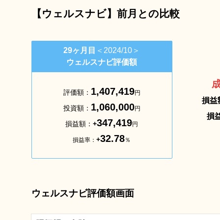
【ウェルスナビ】前月との比較
29ヶ月目
＜2024/10＞
ウェルスナビ評価額
1,407,419
評価額：
円
損益
1,060,000
投資額：
円
損
347,419
損益額：
+
円
32.78
+
損益率：
％
ウェルスナビ評価額画面