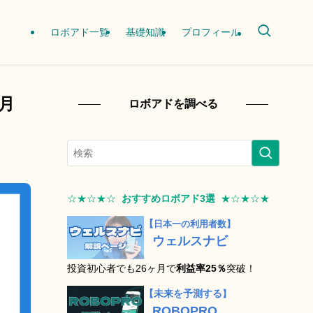
ロボアド一覧
基礎知識
プロフィール
0月
ロボアドを調べる
☆★☆★☆
おすすめロボアド3選
★☆★☆
★
【
日本一の利用者数】
ウェルスナビ
投資初心者でも26ヶ月で
利益率25％
突破！
【未来を予測する
】
ROBOPRO