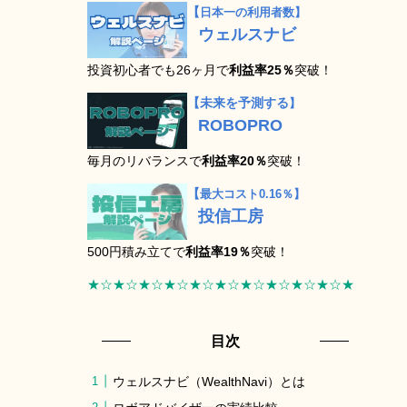
【
日本一の利用者数】
ウェルスナビ
投資初心者でも26ヶ月で
利益率25％
突破！
【未来を予測する
】
ROBOPRO
毎月のリバランスで
利益率20％
突破！
【
最大コスト0.16％】
投信工房
500円積み立てで
利益率19％
突破！
★☆★☆★☆★☆★☆★☆★☆★☆★☆★☆★
目次
ウェルスナビ（WealthNavi）とは