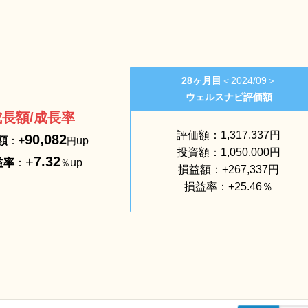
28ヶ月目
＜2024/09＞
ウェルスナビ評価額
成長額/成長率
評価額：1,317,337円
90,082
額
：+
up
円
投資額：1,050,000円
+
7.32
益率
：
up
％
損益額：+267,337円
損益率：+25.46％