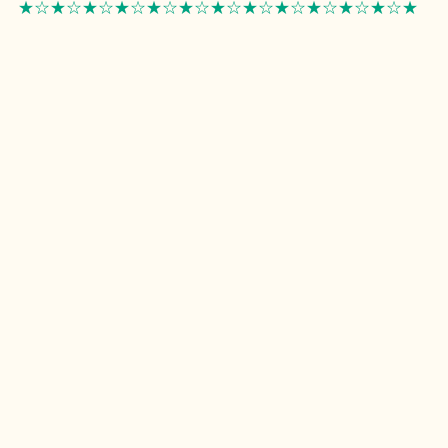
★☆★☆★☆★☆★☆★☆★☆★☆★☆★☆★☆★☆★