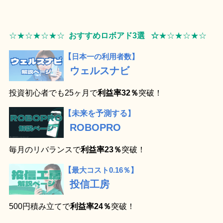
☆★☆★☆★☆
おすすめロボアド3選 ☆
★☆★☆
★☆
【
日本一の利用者数】
ウェルスナビ
投資初心者でも25ヶ月で
利益率32％
突破！
【未来を予測する
】
ROBOPRO
毎月のリバランスで
利益率23％
突破！
【
最大コスト0.16％】
投信工房
500円積み立てで
利益率24％
突破！