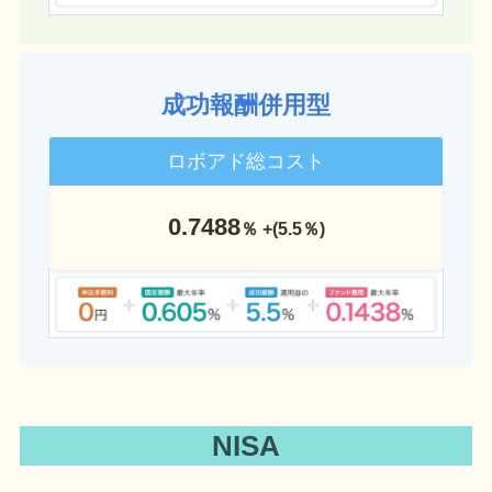
成功報酬併用型
ロボアド総コスト
0.7488
％ +(5.5％)
NISA